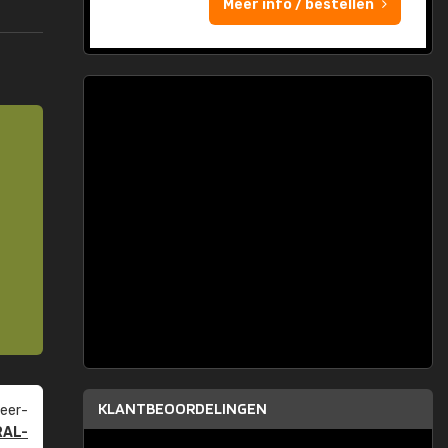
Meer info / bestellen
KLANTBEOORDELINGEN
eer­
RAL-