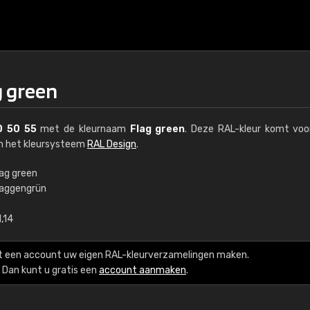
g green
0 50 55
met de kleurnaam
Flag green
. Deze RAL-kleur komt voo
an het kleursysteem
RAL Design
.
lag green
laggengrün
€15
,14
RAL K7 op waterba
t een account uw eigen RAL-kleurverzamelingen maken.
216 RAL Classic-kleur
Dan kunt u gratis een
account aanmaken
.
5 x 15 cm, glanzend