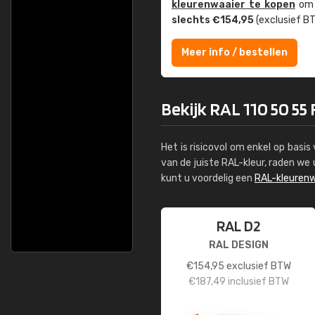
kleuren­waaier te kopen
om z
slechts €154,95
(exclusief BT
Meer info / bestellen
Bekijk RAL 110 50 55 
Het is risicovol om enkel op basi
van de juiste RAL-kleur, raden w
kunt u voordelig een
RAL-kleurenw
RAL D2
RAL DESIGN
€
154,95
exclusief BTW
€
187,49
inclusief BTW