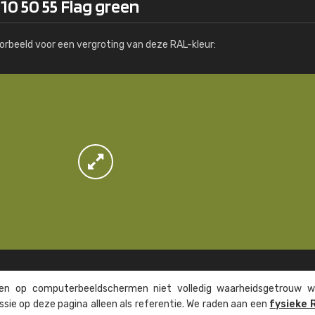
10 50 55 Flag green
Meer info / bestellen
orbeeld voor een vergroting van deze RAL-kleur:
n op computer­beeld­schermen niet volledig waarheids­­getrouw w
ssie op deze pagina alleen als referentie. We raden aan een
fysieke 