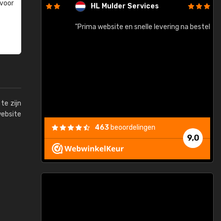
 voor
HL Mulder Services
baar!"
"Prima website en snelle levering na bestelling"
"
te zijn
website
463
beoordelingen
9,0