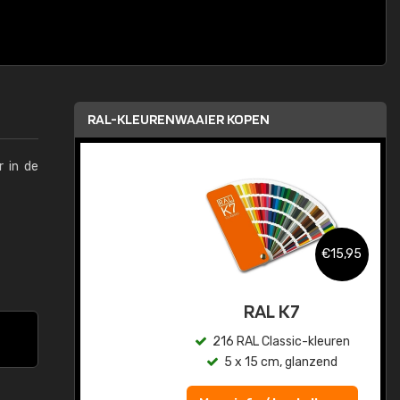
RAL-KLEURENWAAIER KOPEN
r in de
,95
€15,95
sis
RAL K7
en
216 RAL Classic-kleuren
5 x 15 cm, glanzend