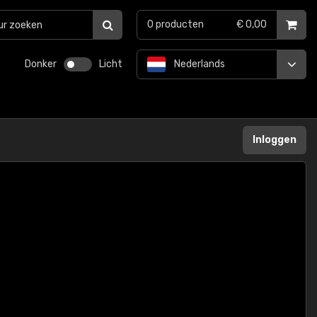
0
producten
€ 0,00
Donker
Licht
Nederlands
Inloggen