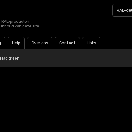
le RAL-producten
e inhoud van deze site.
g
Help
Over ons
Contact
Links
 Flag green