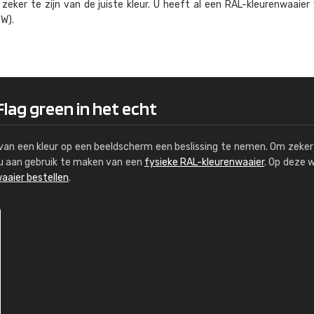
eker te zijn van de juiste kleur. U heeft al een RAL-kleuren­waaier
Kambier BV
W).
"Super snelle service en zeer betaal
Flag green in het echt
s van een kleur op een beeldscherm een beslissing te nemen. Om zeker 
e u aan gebruik te maken van een
fysieke RAL-kleurenwaaier
. Op deze 
aaier bestellen
.