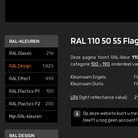
RAL 110 50 55 Fla
RAL-KLEUREN
RAL Classic
216
Deze pagina toont RAL-kleur
11
categorie
100 - 190
, onderdeel v
RAL Design
1.825
Kleurnaam Engels:
F
RAL Effect
490
Kleurnaam Duits:
F
RAL Plastics P1
100
LRV
(light reflectance value):
21
RAL Plastics P2
200
Op deze website kunt u me
Mijn RAL-kleuren
Heeft u nog geen account? 
RAL DESIGN