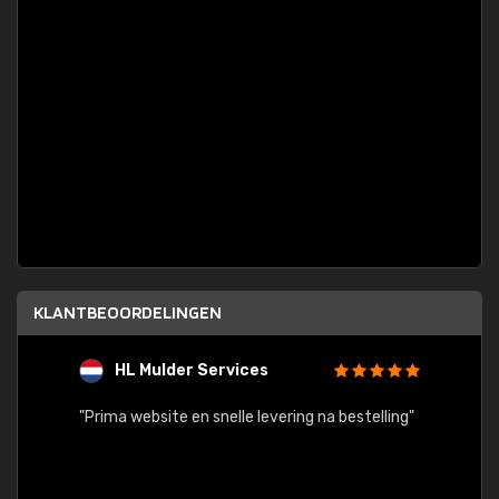
KLANTBEOORDELINGEN
HL Mulder Services
T
"
"Prima website en snelle levering na bestelling"
"Alles