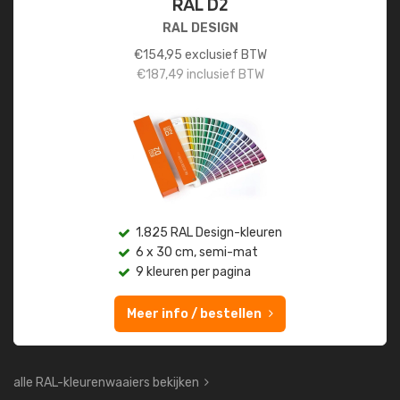
RAL D2
RAL DESIGN
€
154,95
exclusief BTW
€
187,49
inclusief BTW
1.825 RAL Design-kleuren
6 x 30 cm, semi-mat
9 kleuren per pagina
Meer info / bestellen
alle RAL-kleurenwaaiers bekijken