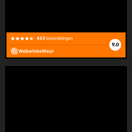
463
beoordelingen
9,0