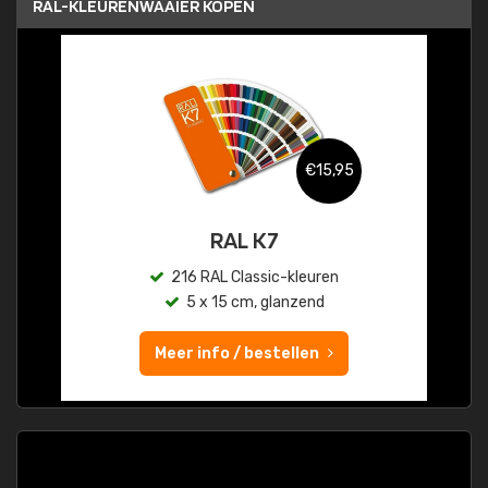
RAL-KLEURENWAAIER KOPEN
€15,95
RAL K7
216 RAL Classic-kleuren
5 x 15 cm, glanzend
Meer info / bestellen