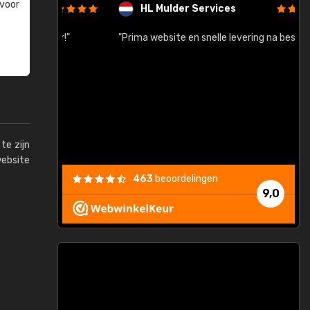
 voor
HL Mulder Services
baar!"
"Prima website en snelle levering na bestelling"
"
te zijn
website
463
beoordelingen
9,0