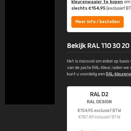
kleuren­waaier te kopen
om z
slechts €154,95
(exclusief BT
Meer info / bestellen
Bekijk RAL 110 30 20
Het is risicovol om enkel op basi
van de juiste RAL-kleur, raden w
kunt u voordelig een
RAL-kleurenw
RAL D2
RAL DESIGN
€
154,95
exclusief BTW
€
187,49
inclusief BTW