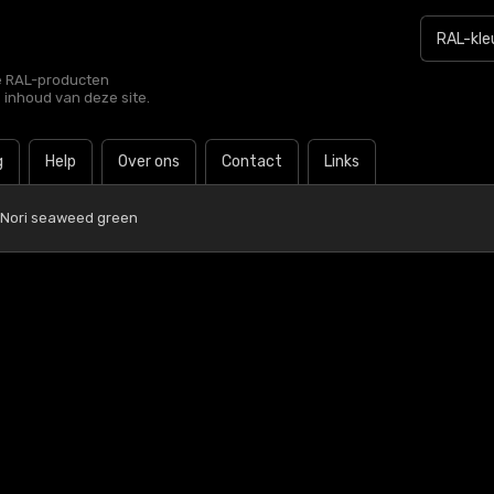
le RAL-producten
e inhoud van deze site.
g
Help
Over ons
Contact
Links
 Nori seaweed green