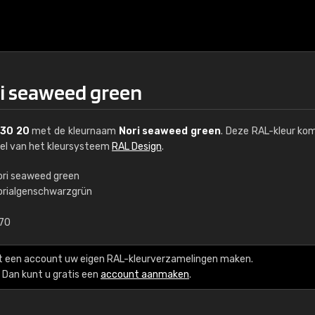
ri seaweed green
 30 20
met de kleurnaam
Nori seaweed green
. Deze RAL-kleur ko
eel van het kleursysteem
RAL Design
.
ori seaweed green
orialgenschwarzgrün
€15
,70
RAL K7 op waterba
t een account uw eigen RAL-kleurverzamelingen maken.
216 RAL Classic-kleur
Dan kunt u gratis een
account aanmaken
.
5 x 15 cm, glanzend