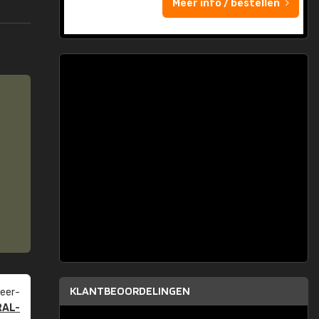
Meer info / bestellen
KLANTBEOORDELINGEN
eer­
RAL-