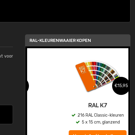
RAL-KLEURENWAAIER KOPEN
mt voor
,95
€15,95
sis
RAL K7
en
216 RAL Classic-kleuren
5 x 15 cm, glanzend