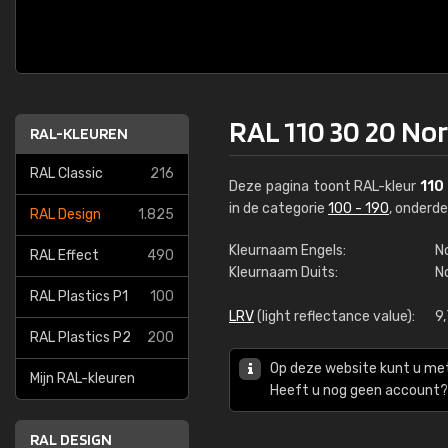
RAL 110 30 20 No
RAL-KLEUREN
RAL Classic
216
Deze pagina toont RAL-kleur
110
in de categorie
100 - 190
, onderd
RAL Design
1.825
Kleurnaam Engels:
N
RAL Effect
490
Kleurnaam Duits:
N
RAL Plastics P1
100
LRV
(light reflectance value):
9
RAL Plastics P2
200
Op deze website kunt u me
Mijn RAL-kleuren
Heeft u nog geen account? 
RAL DESIGN