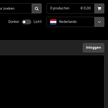
0
producten
€ 0,00
Donker
Licht
Nederlands
Inloggen