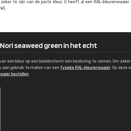
eker te zijn van de juiste kleur. U heeft al een RAL-kleuren­waaier
Kambier BV
W).
"Super snelle service en zeer betaal
 Nori seaweed green in het echt
s van een kleur op een beeldscherm een beslissing te nemen. Om zeker 
e u aan gebruik te maken van een
fysieke RAL-kleurenwaaier
. Op deze 
aaier bestellen
.