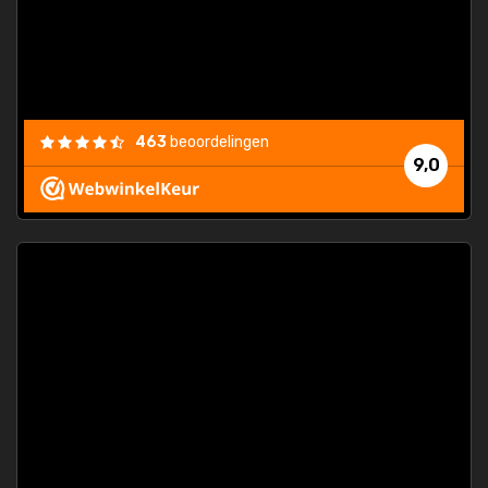
463
beoordelingen
9,0