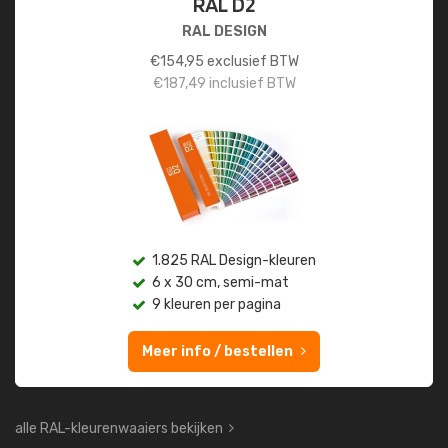
RAL D2
RAL DESIGN
€
154,95
exclusief BTW
€
187,49
inclusief BTW
1.825 RAL Design-kleuren
6 x 30 cm, semi-mat
9 kleuren per pagina
Meer info / bestellen
alle RAL-kleurenwaaiers bekijken