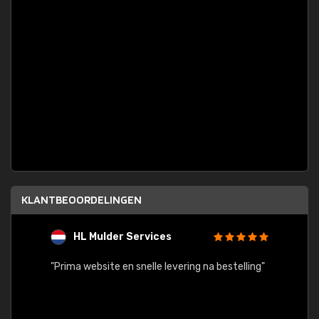
KLANTBEOORDELINGEN
HL Mulder Services
T
"
"Prima website en snelle levering na bestelling"
"Alles