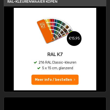
RAL-KLEURENWAAIER KOPEN
€15,95
RAL K7
216 RAL Classic-kleuren
5 x 15 cm, glanzend
Meer info / bestellen