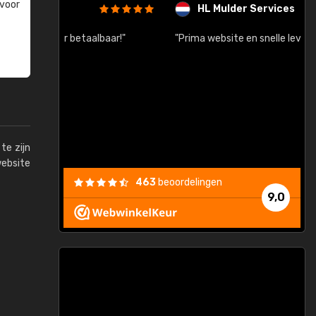
 voor
HL Mulder Services
baar!"
"Prima website en snelle levering na bestelling"
"
te zijn
website
463
beoordelingen
9,0