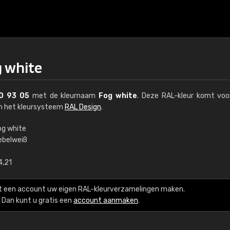
g white
0 93 05
met de kleurnaam
Fog white
. Deze RAL-kleur komt voo
an het kleursysteem
RAL Design
.
og white
ebelweiß
€15
4,21
RAL K7 op waterba
t een account uw eigen RAL-kleurverzamelingen maken.
216 RAL Classic-kleur
Dan kunt u gratis een
account aanmaken
.
5 x 15 cm, glanzend