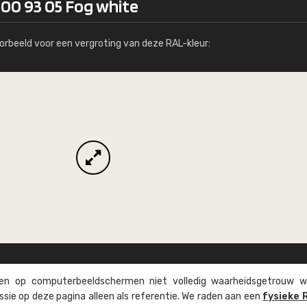
100 93 05 Fog white
Meer info / bestellen
orbeeld voor een vergroting van deze RAL-kleur:
n op computer­beeld­schermen niet volledig waarheids­­getrouw w
ssie op deze pagina alleen als referentie. We raden aan een
fysieke 