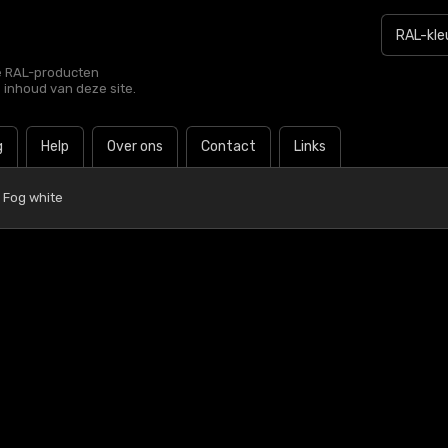
le RAL-producten
e inhoud van deze site.
g
Help
Over ons
Contact
Links
 Fog white