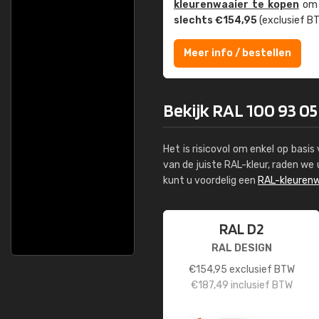
kleuren­waaier te kopen
om z
slechts €154,95
(exclusief BT
Meer info / bestellen
Bekijk RAL 100 93 05
Het is risicovol om enkel op basi
van de juiste RAL-kleur, raden w
kunt u voordelig een
RAL-kleurenw
RAL D2
RAL DESIGN
€
154,95
exclusief BTW
€
187,49
inclusief BTW