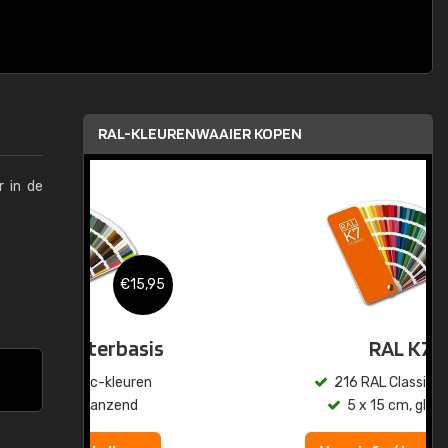
RAL-KLEURENWAAIER KOPEN
r in de
,95
€15,95
sis
RAL K7
en
216 RAL Classic-kleuren
5 x 15 cm, glanzend