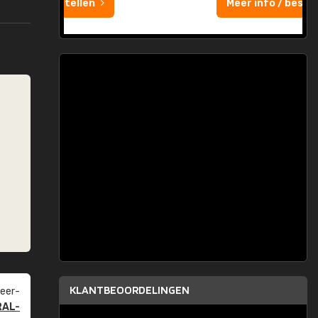
Meer info / bestellen
KLANTBEOORDELINGEN
eer­
RAL-