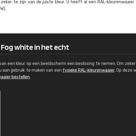
eker te zijn van de juiste kleur. U heeft al een RAL-kleuren­waaier
Kambier BV
W).
"Super snelle service en zeer betaal
 Fog white in het echt
s van een kleur op een beeldscherm een beslissing te nemen. Om zeker 
e u aan gebruik te maken van een
fysieke RAL-kleurenwaaier
. Op deze 
aaier bestellen
.