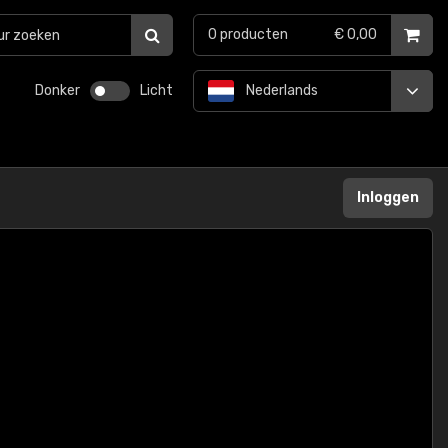
0
producten
€ 0,00
Donker
Licht
Nederlands
Inloggen