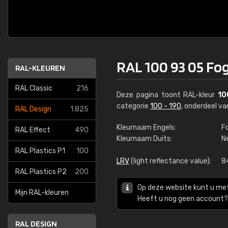
RAL 100 93 05 Fo
RAL-KLEUREN
RAL Classic
216
Deze pagina toont RAL-kleur
10
categorie
100 - 190
, onderdeel v
RAL Design
1.825
Kleurnaam Engels:
F
RAL Effect
490
Kleurnaam Duits:
N
RAL Plastics P1
100
LRV
(light reflectance value):
8
RAL Plastics P2
200
Op deze website kunt u me
Mijn RAL-kleuren
Heeft u nog geen account? 
RAL DESIGN