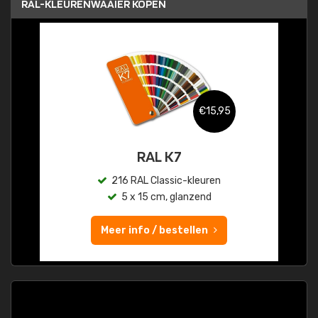
RAL-KLEURENWAAIER KOPEN
€15,95
RAL K7
216 RAL Classic-kleuren
5 x 15 cm, glanzend
Meer info / bestellen