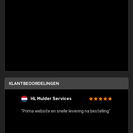
KLANTBEOORDELINGEN
HL Mulder Services
T
"
"Prima website en snelle levering na bestelling"
"Alles