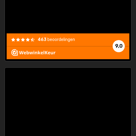
463
beoordelingen
9,0