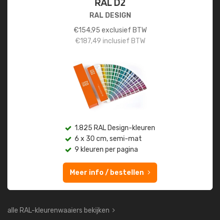
RAL D2
RAL DESIGN
€
154,95
exclusief BTW
€
187,49
inclusief BTW
1.825 RAL Design-kleuren
6 x 30 cm, semi-mat
9 kleuren per pagina
Meer info / bestellen
alle RAL-kleurenwaaiers bekijken