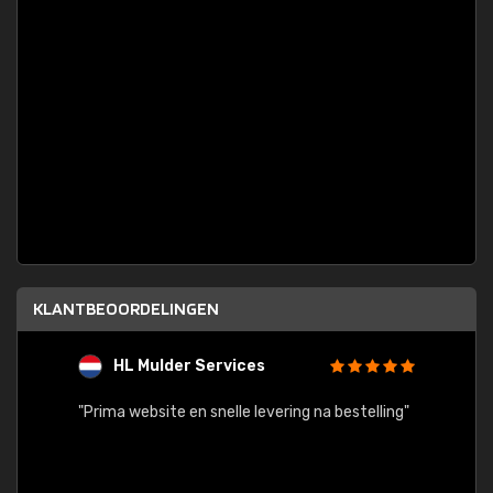
KLANTBEOORDELINGEN
HL Mulder Services
T
"
"Prima website en snelle levering na bestelling"
"Alles