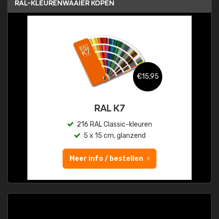
RAL-KLEURENWAAIER KOPEN
€15,95
RAL K7
216 RAL Classic-kleuren
5 x 15 cm, glanzend
Meer info / bestellen