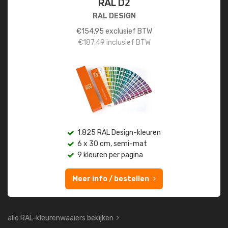
RAL D2
RAL DESIGN
€
154,95
exclusief BTW
€
187,49
inclusief BTW
1.825 RAL Design-kleuren
6 x 30 cm, semi-mat
9 kleuren per pagina
Meer info / bestellen
alle RAL-kleurenwaaiers bekijken