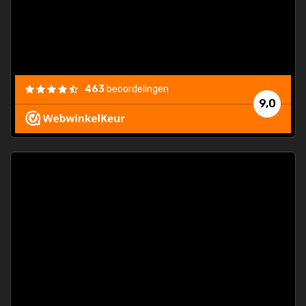
463
beoordelingen
9,0