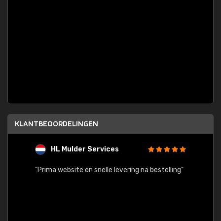
KLANTBEOORDELINGEN
HL Mulder Services
T
"
"Prima website en snelle levering na bestelling"
"Alles