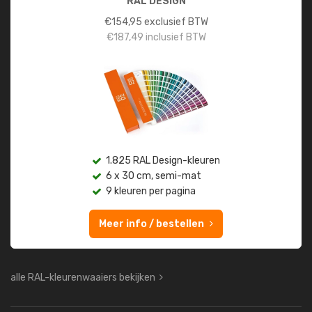
RAL DESIGN
€
154,95
exclusief BTW
€
187,49
inclusief BTW
1.825 RAL Design-kleuren
6 x 30 cm, semi-mat
9 kleuren per pagina
Meer info / bestellen
alle RAL-kleurenwaaiers bekijken