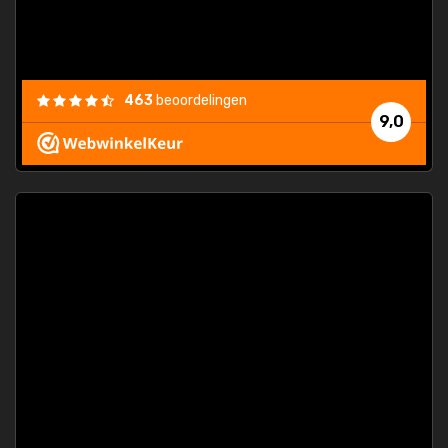
463
beoordelingen
9,0