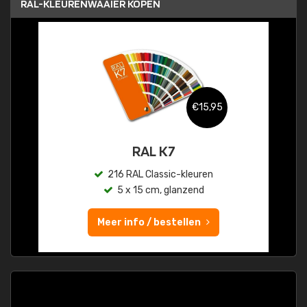
RAL-KLEURENWAAIER KOPEN
€15,95
RAL K7
216 RAL Classic-kleuren
5 x 15 cm, glanzend
Meer info / bestellen