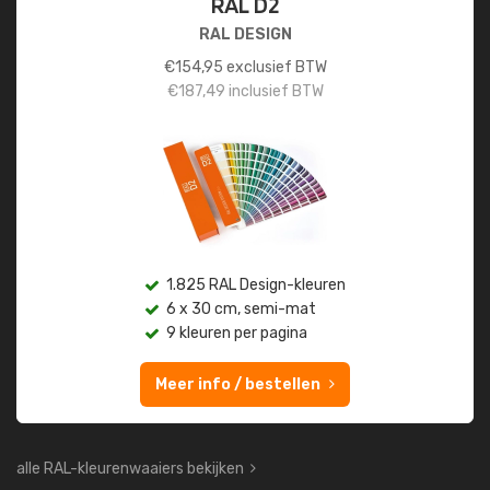
RAL D2
RAL DESIGN
€
154,95
exclusief BTW
€
187,49
inclusief BTW
1.825 RAL Design-kleuren
6 x 30 cm, semi-mat
9 kleuren per pagina
Meer info / bestellen
alle RAL-kleurenwaaiers bekijken