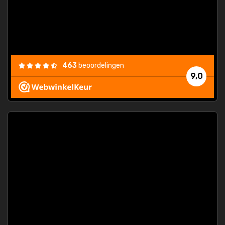
463
beoordelingen
9,0