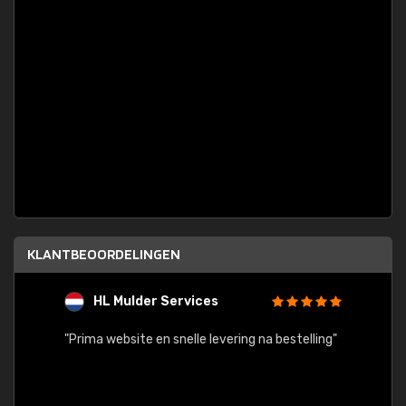
KLANTBEOORDELINGEN
HL Mulder Services
T
"
"Prima website en snelle levering na bestelling"
"Alles