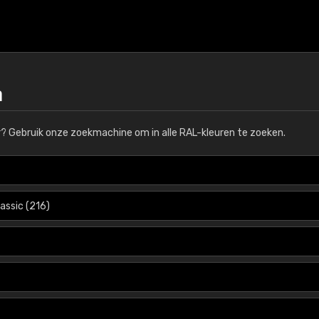
n
r? Gebruik onze zoekmachine om in alle RAL-kleuren te zoeken.
€46,95
€46
K5 semi-mat
RAL K5 glans
RAL Classic-kleuren
215 RAL Classic-kleur
 15 cm, semi-mat
5 x 15 cm, glanzend