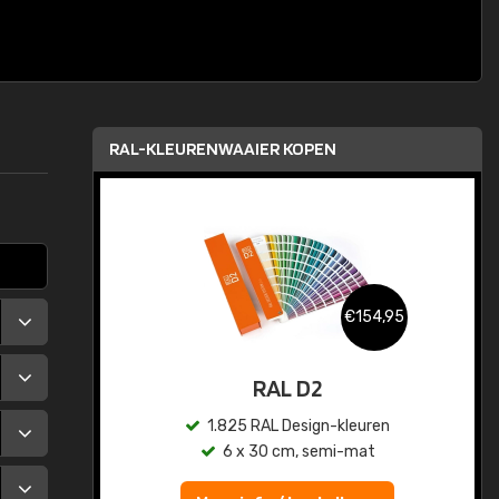
RAL-KLEURENWAAIER KOPEN
,95
€154,95
RAL D2
en
1.825 RAL Design-kleuren
6 x 30 cm, semi-mat