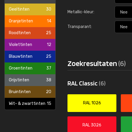
Meer info / bestellen
Meer i
Geeltinten
30
Metallic-kleur:
Oranjetinten
14
Transparant:
Roodtinten
25
Violettinten
12
Blauwtinten
25
Zoekresultaten
(6)
Groentinten
37
Grijstinten
38
RAL Classic
(6)
Bruintinten
20
RAL 1026
Wit- & zwarttinten
15
RAL 3026