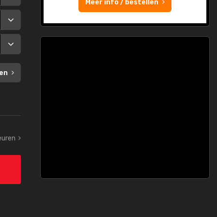
Meer info / bestellen
en
leuren