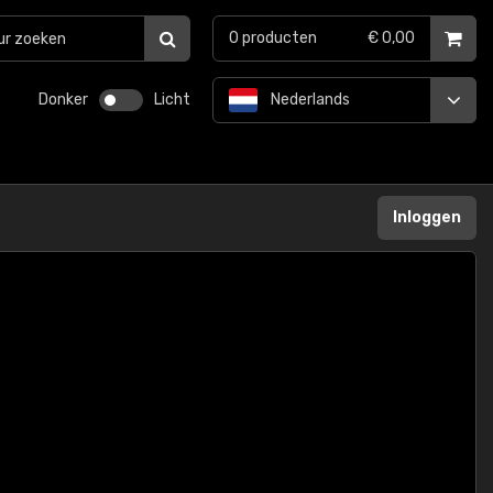
0
producten
€ 0,00
Donker
Licht
Nederlands
Inloggen