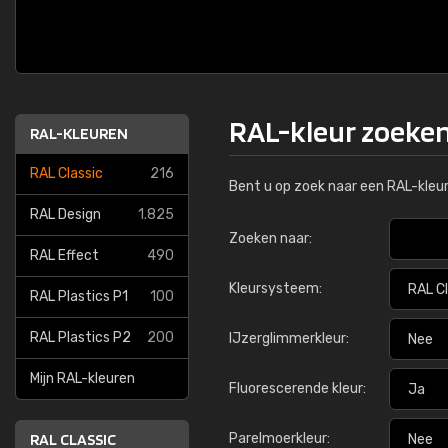
RAL-kleur zoeke
RAL-KLEUREN
RAL Classic
216
Bent u op zoek naar een RAL-kleu
RAL Design
1.825
Zoeken naar:
RAL Effect
490
€15,95
Kleursysteem:
RAL Plastics P1
100
RAL Plastics P2
200
IJzerglimmerkleur:
RAL K7
RAL 
Mijn RAL-kleuren
216 RAL Classic-kleuren
216 
Fluorescerende kleur:
5 x 15 cm, glanzend
5 x
RAL CLASSIC
Parelmoerkleur: