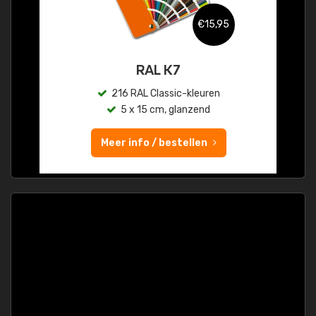
€15,95
RAL K7
216 RAL Classic-kleuren
5 x 15 cm, glanzend
Meer info / bestellen